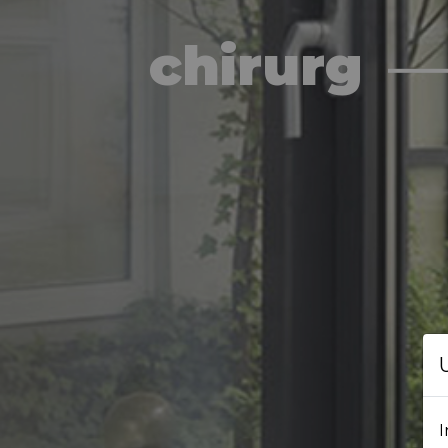
chirurg
I