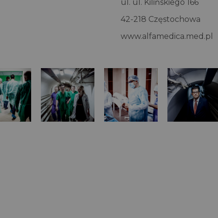
ul. ul. Kilińskiego 166
42-218 Częstochowa
www.alfamedica.med.pl