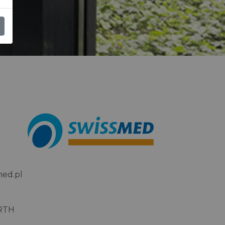
med.pl
ORTH