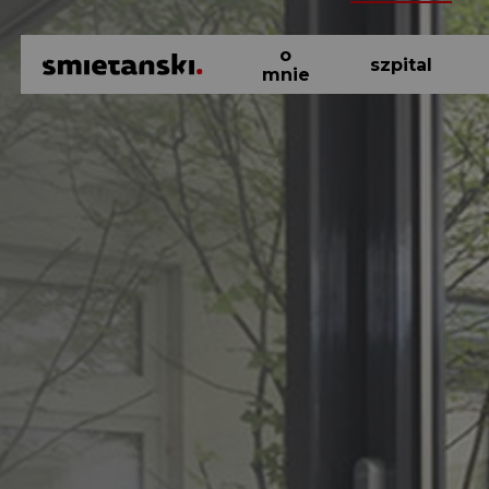
o
szpital
mnie