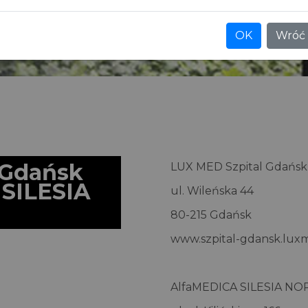
OK
Wróć
 Gdańsk
LUX MED Szpital Gdańsk
 SILESIA
ul. Wileńska 44
80-215 Gdańsk
www.szpital-gdansk.lux
AlfaMEDICA SILESIA N