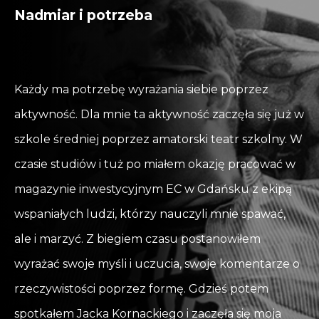
Nadmiar i potrzeba
Każdy ma potrzebę wyrażania siebie poprzez
aktywność. Dla mnie ta aktywność zaczęła się już w
szkole średniej poprzez amatorski teatr szkolny. W
czasie studiów i tuż po miałem okazję pracować w
magazynie inwestycyjnym EC w Gdańsku z ekipą
wspaniałych ludzi, którzy nauczyli mnie spawać,
ale i marzyć. Z biegiem czasu postanowiłem
wyrażać swoje myśli i uczucia, swoje komentarze o
rzeczywistości poprzez formę. Gdzieś potem
spotkałem Jacka Kornackiego i zaczęła się moja