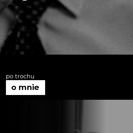
po trochu
o mnie