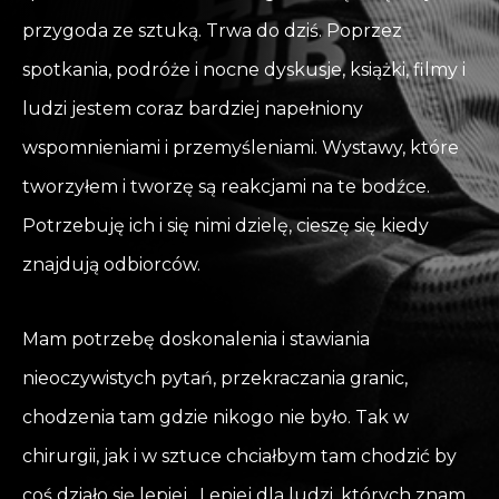
przygoda ze sztuką. Trwa do dziś. Poprzez
spotkania, podróże i nocne dyskusje, książki, filmy i
ludzi jestem coraz bardziej napełniony
wspomnieniami i przemyśleniami. Wystawy, które
tworzyłem i tworzę są reakcjami na te bodźce.
Potrzebuję ich i się nimi dzielę, cieszę się kiedy
znajdują odbiorców.
Mam potrzebę doskonalenia i stawiania
nieoczywistych pytań, przekraczania granic,
chodzenia tam gdzie nikogo nie było. Tak w
chirurgii, jak i w sztuce chciałbym tam chodzić by
coś działo się lepiej. Lepiej dla ludzi, których znam