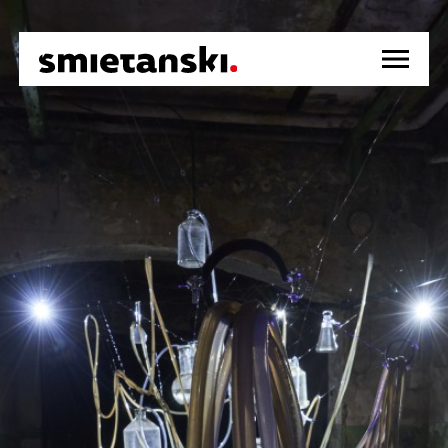
strona główna
info
wydarzenia
działalność medyczna
kontakt