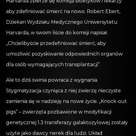
Harvarda zbierze się komisja bioetyków i lekarzy
aby zdefiniować śmierć na nowo. Robert Ebert,
Dziekan Wydziału Medycznego Uniwersytetu
Harvarda, w swoim liście do komisji napisał:
„Chcielibyście przedefiniować śmierć, aby
umożliwić pozyskiwanie odpowiednich organów
dla osób wymagających transplantacji”.
Ale to dziś świnia powraca z wygnania.
Stygmatyzacja czyniąca z niej zwierzę nieczyste
zamienia się w nadzieję na nowe życie. „Knock-out
pigs” – zwierzęta pozbawione w modyfikacji
genetycznej 1.3 transferazy galaktozylowej zostały
użyte jako dawcy nerek dla ludzi. Układ