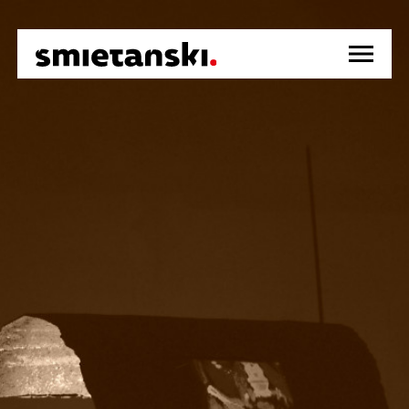
strona główna
info
wydarzenia
działalność medyczna
kontakt